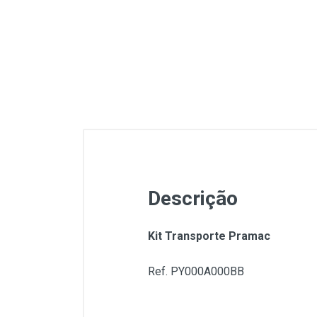
Lavagem e Aspiração
Máquinas Elétrica e a
Combustão
Proteção
Soldadura
Descrição
Kit Transporte Pramac
Ref. PY000A000BB