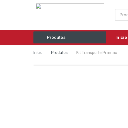
Início
Produtos
Acessórios / Consumíveis
Início
Produtos
Kit Transporte Pramac
Agricultura e Jardim
Ar Comprimido / Ventilação
Elétricos / Mecânicos
Eletrobombas
Equipamentos Industriais
Ferramentas Manuais
Grupos Geradores