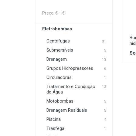
Lavagem e Aspiração
Preço: €
– €
Máquinas Elétrica e a
Combustão
Eletrobombas
Proteção
Bo
Centrífugas
31
hid
Soldadura
Submersíveis
5
So
Drenagem
13
Grupos Hidropressores
6
Circuladoras
1
Tratamento e Condução
13
de Água
Motobombas
5
Drenagem Residuais
5
Piscina
4
Trasfega
1