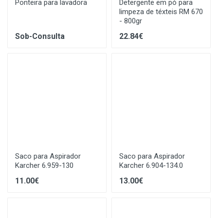
Ponteira para lavadora
Detergente em pó para
limpeza de téxteis RM 670
- 800gr
Sob-Consulta
22.84€
Saco para Aspirador
Saco para Aspirador
Karcher 6.959-130
Karcher 6.904-134.0
11.00€
13.00€