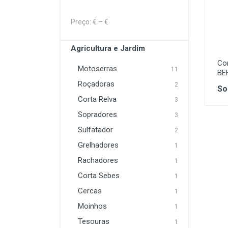
Lavagem e Aspiração
Preço: €
– €
Máquinas Elétrica e a
Combustão
Agricultura e Jardim
Co
Proteção
Motoserras
11
BE
Roçadoras
Soldadura
2
So
Corta Relva
3
Sopradores
3
Sulfatador
2
Grelhadores
1
Rachadores
1
Corta Sebes
1
Cercas
1
Moinhos
1
Tesouras
1