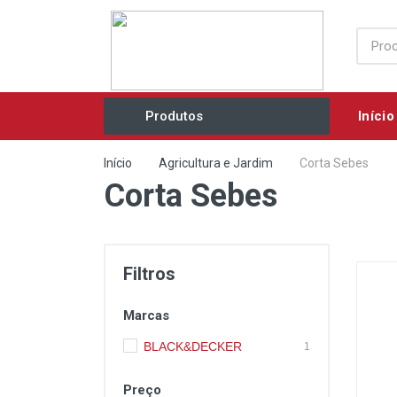
Início
Produtos
Acessórios / Consumíveis
Início
Agricultura e Jardim
Corta Sebes
Corta Sebes
Agricultura e Jardim
Ar Comprimido / Ventilação
Elétricos / Mecânicos
Filtros
Eletrobombas
Marcas
Equipamentos Industriais
BLACK&DECKER
1
Ferramentas Manuais
Preço
Grupos Geradores