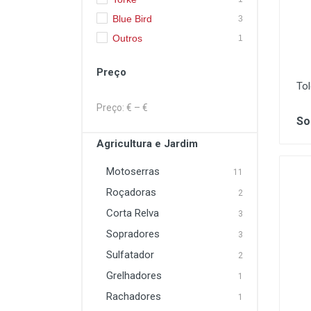
Blue Bird
3
Lavagem e Aspiração
Outros
1
Máquinas Elétrica e a
Combustão
Preço
Proteção
Tol
Preço: €
– €
Soldadura
So
Agricultura e Jardim
Motoserras
11
Roçadoras
2
Corta Relva
3
Sopradores
3
Sulfatador
2
Grelhadores
1
Rachadores
1