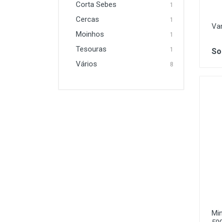
Corta Sebes
1
Cercas
1
Var
Moinhos
1
Tesouras
1
So
Vários
8
Min