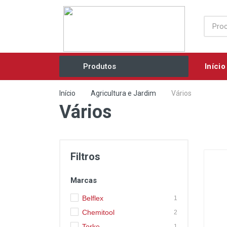
Início
Produtos
Acessórios / Consumíveis
Início
Agricultura e Jardim
Vários
Vários
Agricultura e Jardim
Ar Comprimido / Ventilação
Elétricos / Mecânicos
Filtros
Eletrobombas
Marcas
Equipamentos Industriais
Belflex
1
Ferramentas Manuais
Chemitool
2
Grupos Geradores
Torke
1