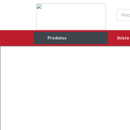
Início
Produtos
Acessórios / Consumíveis
Agricultura e Jardim
Ar Comprimido / Ventilação
Elétricos / Mecânicos
Eletrobombas
Equipamentos Industriais
Ferramentas Manuais
Grupos Geradores