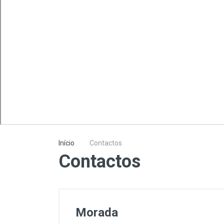
Lavagem e Aspiração
Máquinas Elétrica e a
Combustão
Proteção
Soldadura
Início
Contactos
Contactos
Morada